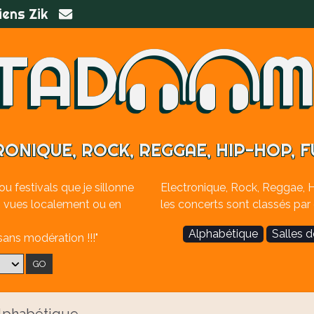
iens Zik
TAD
M
ONIQUE, ROCK, REGGAE, HIP-HOP, FU
ou festivals que je sillonne
Electronique, Rock, Reggae, 
ai vues localement ou en
les concerts sont classés par 
Alphabétique
Salles 
ans modération !!!"