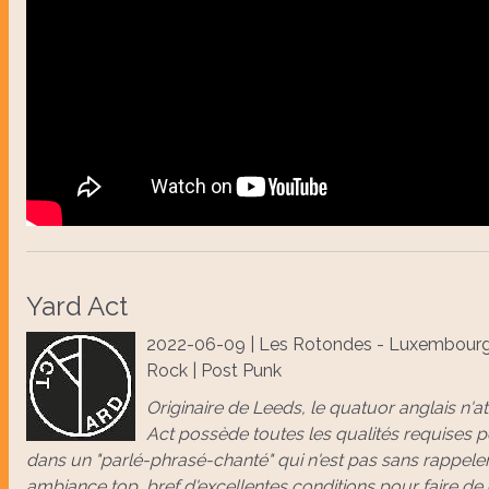
Yard Act
2022-06-09 | Les Rotondes - Luxembourg
Rock | Post Punk
Originaire de Leeds, le quatuor anglais n'a
Act possède toutes les qualités requises p
dans un "parlé-phrasé-chanté" qui n'est pas sans rappele
ambiance top, bref d'excellentes conditions pour faire d