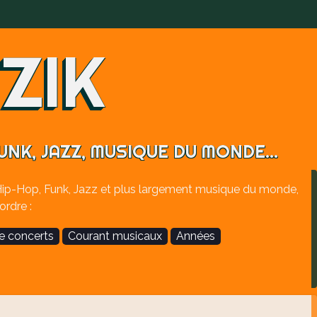
ZIK
NK, JAZZ, MUSIQUE DU MONDE...
Hip-Hop, Funk, Jazz et plus largement musique du monde,
ordre :
de concerts
Courant musicaux
Années