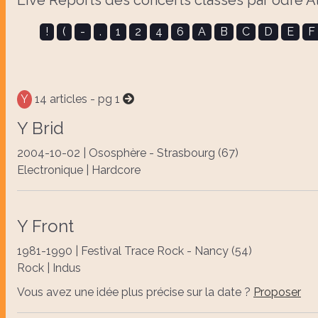
Live Reports des concerts classés par odre 
!
(
-
.
1
2
4
6
A
B
C
D
E
F
Y
14 articles - pg 1
Y Brid
2004-10-02 | Ososphère - Strasbourg (67)
Electronique | Hardcore
Y Front
1981-1990 | Festival Trace Rock - Nancy (54)
Rock | Indus
Vous avez une idée plus précise sur la date ?
Proposer