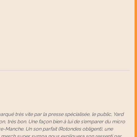
rqué très vite par la presse spécialisée, le public, Yard
on, très bon. Une façon bien à lui de s'emparer du micro
re-Manche. Un son parfait (Rotondes obligent), une
au merch super sympa nous expliquera son ressenti par