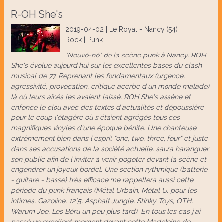
R-OH She's
2019-04-02 | Le Royal - Nancy (54)
Rock | Punk
"Nouvé-né" de la scène punk à Nancy, ROH
She's évolue aujourd'hui sur les excellentes bases du clash
musical de 77. Reprenant les fondamentaux (urgence,
agressivité, provocation, critique acerbe d'un monde malade)
là où leurs aînés les avaient laissé, ROH She's assène et
enfonce le clou avec des textes d'actualités et dépoussière
pour le coup l'étagère où s'étaient agrégés tous ces
magnifiques vinyles d'une époque bénite. Une chanteuse
extrêmement bien dans l'esprit "one, two, three, four" et juste
dans ses accusations de la société actuelle, saura haranguer
son public afin de l'inviter à venir pogoter devant la scène et
engendrer un joyeux bordel. Une section rythmique (batterie
- guitare - basse) très efficace me rappellera aussi cette
période du punk français (Métal Urbain, Métal U. pour les
intimes, Gazoline, 12°5, Asphalt Jungle, Stinky Toys, OTH,
Warum Joe, Les Béru un peu plus tard). En tous les cas j'ai
passé un excellent moment devant cette Madeleine de