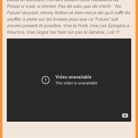
Proust si vraie, si sincère. Pas de solo, pas de chichi : "No
Future" éructait Johnny Rotten et bien moi je dis qu'il suffit de
souffler à peine sur les braises pour que ce "Future" soit
encore présent et possible. Vive le Punk, Vive Les Épingles à
Nourrice, Vive Gogol (1er bien sûr pas le Général...Lol) !!!