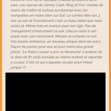
avec une reprise de Johnny Cash "Ring of Fire" menée de
mains de maître et surtout survitaminé avec les
trompettes en moins bien sur (lol). Le combo fête ses 3
ans ce soir et franchement c'est un beau bébé que nous
avons là. Même très en avance pour son âge. Pas de
changement d'instrument ce soir, chacun reste à son
poste avec son instrument. Mission accomplie ce soir,
très bonne ambiance, un nouveau disque dans les bacs
(façon de parler) pour eux et pour notre plus grand
plaisir. "Le Raton Laveur a pris sa Revanche" à propos de
la date de fin 2016 annulée au même endroit et reportée
à ce jour. C'est ce qui s'appelle reculer pour mieux
jumper !!!