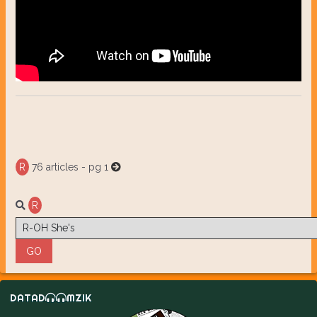
R
76 articles - pg 1
R
DATAD
MZIK