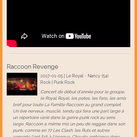
Raccoon Revenge
2017-01-05 | Le Royal - Nancy (54)
Rock | Punk Rock
Concert de début d'année pour le groupe,
le Royal Royal, les potes, les fans, les amis
bref pour toute La Famille Raccoon au grand complet.
Un live nerveux, musclé, tendu qui fera une part large à
un répertoire varié dans le genre punk rock au sens
large. Raccoon a même mis un peu de reggae dans son
punk, comme en 77 Les Clash, les Ruts et autres
consorts l'ont fait à l'époque. Chaude ambiance donc