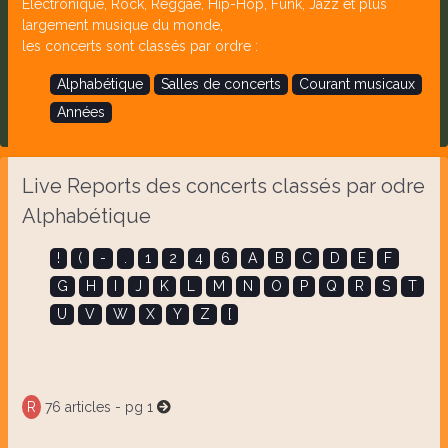
Electronique, Rock, Reggae, Hip-Hop, Funk, Jazz et plus
largement musique du monde,
les concerts sont classés par ordre :
Alphabétique
Salles de concerts
Courant musicaux
Années
Live Reports des concerts classés par odre
Alphabétique
!
(
-
.
1
2
4
6
A
B
C
D
E
F
G
H
I
J
K
L
M
N
O
P
Q
R
S
T
U
V
W
X
Y
Z
[
R
76 articles - pg 1