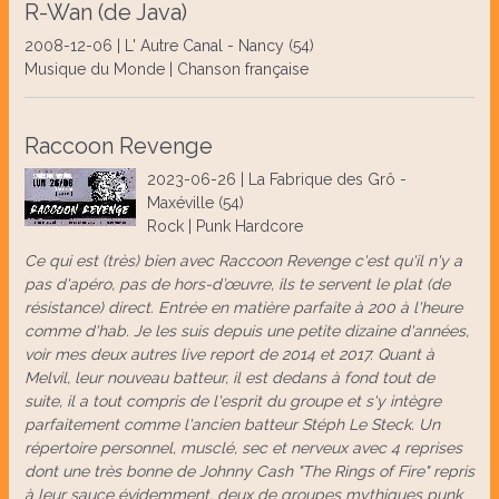
R-Wan (de Java)
2008-12-06 | L' Autre Canal - Nancy (54)
Musique du Monde | Chanson française
Raccoon Revenge
2023-06-26 | La Fabrique des Grô -
Maxéville (54)
Rock | Punk Hardcore
Ce qui est (très) bien avec Raccoon Revenge c'est qu'il n'y a
pas d'apéro, pas de hors-d’œuvre, ils te servent le plat (de
résistance) direct. Entrée en matière parfaite à 200 à l'heure
comme d'hab. Je les suis depuis une petite dizaine d'années,
voir mes deux autres live report de 2014 et 2017. Quant à
Melvil, leur nouveau batteur, il est dedans à fond tout de
suite, il a tout compris de l'esprit du groupe et s'y intègre
parfaitement comme l'ancien batteur Stéph Le Steck. Un
répertoire personnel, musclé, sec et nerveux avec 4 reprises
dont une très bonne de Johnny Cash "The Rings of Fire" repris
à leur sauce évidemment, deux de groupes mythiques punk