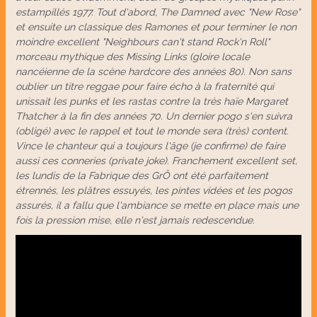
estampillés 1977. Tout d'abord, The Damned avec "New Rose"
et ensuite un classique des Ramones et pour terminer le non
moindre excellent "Neighbours can't stand Rock'n Roll"
morceau mythique des Missing Links (gloire locale
nancéienne de la scène hardcore des années 80). Non sans
oublier un titre reggae pour faire écho à la fraternité qui
unissait les punks et les rastas contre la très haïe Margaret
Thatcher à la fin des années 70. Un dernier pogo s'en suivra
(obligé) avec le rappel et tout le monde sera (très) content.
Vince le chanteur qui a toujours l'âge (je confirme) de faire
aussi ces conneries (private joke). Franchement excellent set,
les lundis de la Fabrique des GrÔ ont été parfaitement
étrennés, les plâtres essuyés, les pintes vidées et les pogos
assurés, il a fallu que l'ambiance se mette en place mais une
fois la pression mise, elle n'est jamais redescendue.