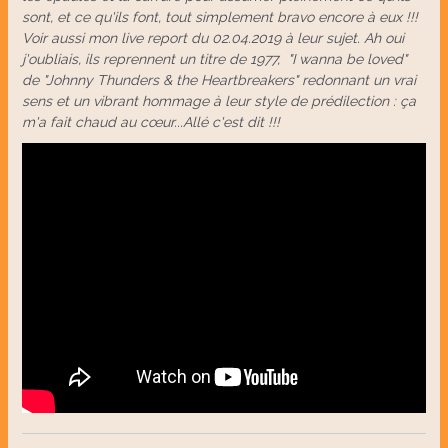
sont, et ce qu'ils font, tout simplement bravo encore à eux !!!
Voir aussi mon live report du 02.04.2019 à leur sujet. Ah oui
j'oubliais, ils reprennent un titre de 1977, "I wanna be loved"
de "Johnny Thunders & the Heartbreakers" redonnant un vrai
sens et un vibrant hommage à leur style de prédilection : ça
m'a fait chaud au cœur...Allé c'est dit !!!