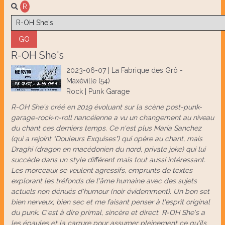
R
R-OH She's
2023-06-07 | La Fabrique des Grô -
Maxéville (54)
Rock | Punk Garage
R-OH She's créé en 2019 évoluant sur la scène post-punk-
garage-rock-n-roll nancéienne a vu un changement au niveau
du chant ces derniers temps. Ce n'est plus Maria Sanchez
(qui a rejoint "Douleurs Exquises") qui opère au chant, mais
Draghi (dragon en macédonien du nord, private joke) qui lui
succède dans un style différent mais tout aussi intéressant.
Les morceaux se veulent agressifs, emprunts de textes
explorant les tréfonds de l'âme humaine avec des sujets
actuels non dénués d'humour (noir évidemment). Un bon set
bien nerveux, bien sec et me faisant penser à l'esprit original
du punk. C'est à dire primal, sincère et direct. R-OH She's a
les épaules et la carrure pour assumer pleinement ce qu'ils