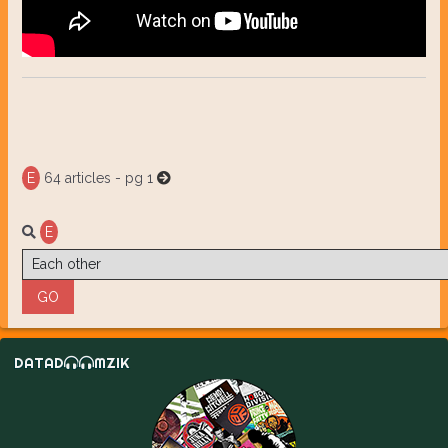
E
64 articles - pg 1
E
DATAD
MZIK