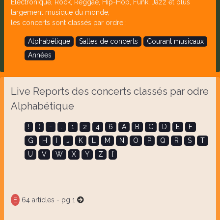
Electronique, Rock, Reggae, Hip-Hop, Funk, Jazz et plus
largement musique du monde,
les concerts sont classés par ordre :
Alphabétique
Salles de concerts
Courant musicaux
Années
Live Reports des concerts classés par odre
Alphabétique
!
(
-
.
1
2
4
6
A
B
C
D
E
F
G
H
I
J
K
L
M
N
O
P
Q
R
S
T
U
V
W
X
Y
Z
[
E
64 articles - pg 1