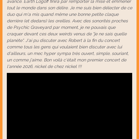
avance. Earth Logoff finira par remporter la mise et emmener
tout le monde dans son délire. Je me suis bien délecter de ce
duo qui m'a mis quand même une bonne petite claque
derrière (et dedans) les oreilles. Avec des sonorités proches
de Psychic Graveyard par moment, je ne pouvais que
craquer devant ces deux weirds venus de "je ne sais quelle
planète". J'ai pu discuter avec Robert à la fin du concert
comme tous les gens qui voulaient bien discuter avec lui
d'ailleurs, un mec hyper sympa très ouvert, simple, souriant,
un comme j'aime. Bon voilà c'était mon premier concert de
l'année 2026, nickel de chez nickel !!!