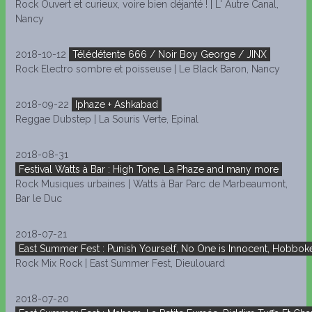
Rock Ouvert et curieux, voire bien déjanté ! | L' Autre Canal,
Nancy
2018-10-12
Télédétente 666 / Noir Boy George / JINX
Rock Electro sombre et poisseuse | Le Black Baron, Nancy
2018-09-22
Iphaze + Ashkabad
Reggae Dubstep | La Souris Verte, Epinal
2018-08-31
Festival Watts à Bar : High Tone, La Phaze and many more
Rock Musiques urbaines | Watts à Bar Parc de Marbeaumont,
Bar le Duc
2018-07-21
East Summer Fest : Punish Yourself, No One is Innocent, Hobboke
Rock Mix Rock | East Summer Fest, Dieulouard
2018-07-20