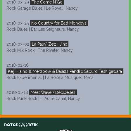
2018-03-29
The Come N'Go
Rock Garage Blues | Le Royal , Nancy
2018-03-25
No Country for Bad Monkeys
Rock Blues | Bar Les Seigneurs, Nancy
2018-03-02
La Pauv' Zett + Jinx
Rock Mix Rock | The Riveter, Nancy
2018-02-16
Keiji Haino & Merzbow & Balàzs Pàndi x Saburo Teshigawara
Rock Experimental | La Boîte à Musique , Metz
2018-01-18
Meat Wave + Décibelles
Rock Punk Rock | L' Autre Canal, Nancy
DATAD
MZIK