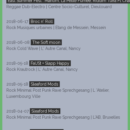
East Summer Fest : Mahom, La Petite Fumée, Riddim Tuffa Ft Charl
Reggae Dub-Electro | Centre Socio-Culturel, Dieulouard
2018-06-17
Broc n' Roll
Rock Musiques urbaines | Etang de Messein, Messein
2018-06-08
The Soft moon
Rock Cold Wave | L' Autre Canal, Nancy
2018-05-18
FaUSt + Slapp Happy
Rock Krautrock | L' Autre Canal, Nancy
2018-05-18
Sleaford Mods
Rock Minimal Post Punk Rave Sprechgesang | L 'Atelier,
Luxembourg Ville
2018-04-07
Sleaford Mods
Rock Minimal Post Punk Rave Sprechgesang | L'AB, Bruxelles