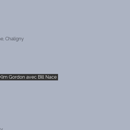
he, Chaligny
 Kim Gordon avec Bill Nace
cy