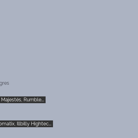
gres
 Majestés, Rumble...
ix, Illbilly Hightec...