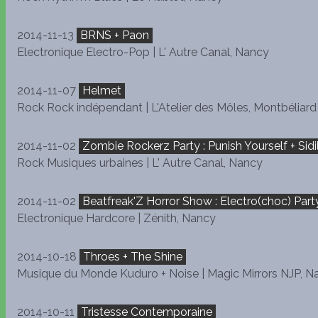
2014-11-13
BRNS + Paon
Electronique Electro-Pop | L' Autre Canal, Nancy
2014-11-07
Helmet
Rock Rock indépendant | L'Atelier des Môles, Montbéliard
2014-11-02
Zombie Rockerz Party : Punish Yourself + Sidil
Rock Musiques urbaines | L' Autre Canal, Nancy
2014-11-02
Beatfreak'Z Horror Show : Electro(choc) Part
Electronique Hardcore | Zénith, Nancy
2014-10-18
Throes + The Shine
Musique du Monde Kuduro + Noise | Magic Mirrors NJP, N
2014-10-11
Tristesse Contemporaine