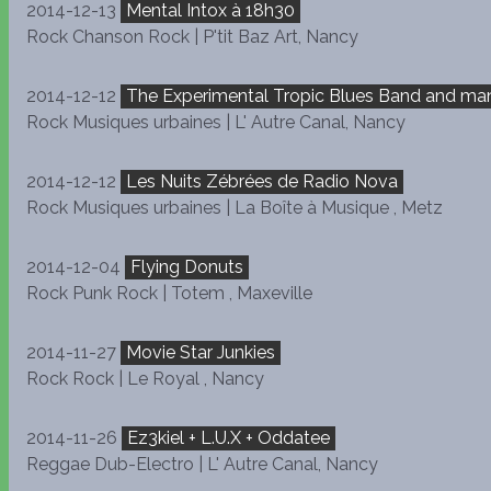
2014-12-13
Mental Intox à 18h30
Rock Chanson Rock | P'tit Baz Art, Nancy
2014-12-12
The Experimental Tropic Blues Band and ma
Rock Musiques urbaines | L' Autre Canal, Nancy
2014-12-12
Les Nuits Zébrées de Radio Nova
Rock Musiques urbaines | La Boîte à Musique , Metz
2014-12-04
Flying Donuts
Rock Punk Rock | Totem , Maxeville
2014-11-27
Movie Star Junkies
Rock Rock | Le Royal , Nancy
2014-11-26
Ez3kiel + L.U.X + Oddatee
Reggae Dub-Electro | L' Autre Canal, Nancy