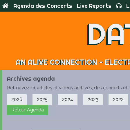
Agenda des Concerts
Live Reports
L
Archives Agenda
DA
Nine Eleven + Sliver + Reviens + More D
rioters
Jeudi 24 Avril 2014 | Totem - Maxeville
Rock Punk Hardcore
Amis et sympathisants de boucherie punk har
AN ALIVE CONNECTION - ELECTR
ce n'est pas tous les jours &quot;Dimanche&quot
Archives agenda
Retrouvez ici, articles et vidéos archivés, des concerts 
2026
2025
2024
2023
2022
Retour Agenda