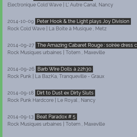
Electronique Cold Wave | L' Autre Canal, Nancy
2014-10-09
Peter Hook & the Light plays Joy Division
Rock Cold Wave | La Boîte à Musique , Metz
2014-09-27
The Amazing Cabaret Rouge : soirée dress c
Rock Musiques urbaines | Totem , Maxeville
2014-09-26
Barb Wire Dolls à 22h30
Rock Punk | La BazKa, Tranqueville - Graux
2014-09-18
Dirt to Dust ex Dirty Sluts
Rock Punk Hardcore | Le Royal , Nancy
2014-09-13
Beat Paradox # 5
Rock Musiques urbaines | Totem , Maxeville