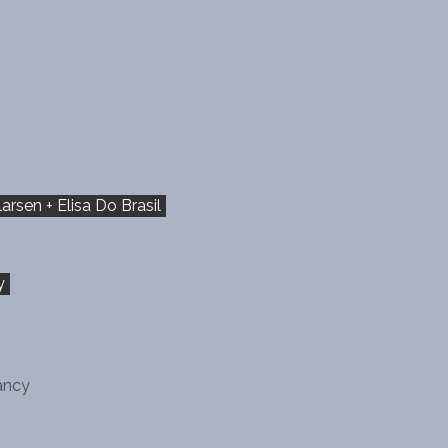
arsen + Elisa Do Brasil
y
ancy