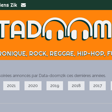
iens Zik
TAD
M
angerous than 1000
dcore soyez au rendez-vous
ONIQUE, ROCK, REGGAE, HIP-HOP, FU
; !!!
et soirées annoncés par Data-doomzik ces dernières années.
2021
2020
2019
2018
2017