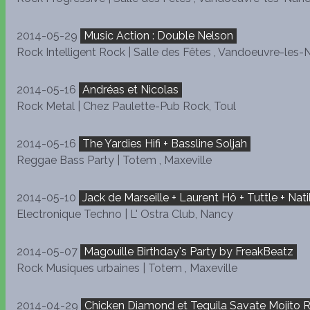
2014-05-29
Music Action : Double Nelson
Rock Intelligent Rock | Salle des Fêtes , Vandoeuvre-les
2014-05-16
Andréas et Nicolas
Rock Metal | Chez Paulette-Pub Rock, Toul
2014-05-16
The Yardies Hifi + Bassline Soljah
Reggae Bass Party | Totem , Maxeville
2014-05-10
Jack de Marseille + Laurent Hô + Tuttle + Nati
Electronique Techno | L' Ostra Club, Nancy
2014-05-07
Magouille Birthday's Party by FreakBeatz
Rock Musiques urbaines | Totem , Maxeville
2014-04-29
Chicken Diamond et Tequila Savate Mojito 