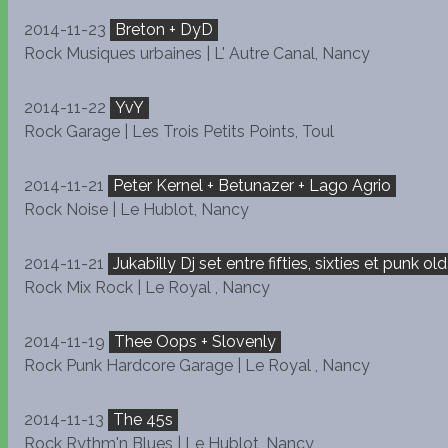
2014-11-23
Breton + DyD
Rock Musiques urbaines | L' Autre Canal, Nancy
2014-11-22
YvY
Rock Garage | Les Trois Petits Points, Toul
2014-11-21
Peter Kernel + Betunazer + Lago Agrio
Rock Noise | Le Hublot, Nancy
2014-11-21
Jukabilly Dj set entre fifties, sixties et punk ol
Rock Mix Rock | Le Royal , Nancy
2014-11-19
Thee Oops + Slovenly
Rock Punk Hardcore Garage | Le Royal , Nancy
2014-11-13
The 45s
Rock Rythm'n Blues | Le Hublot, Nancy