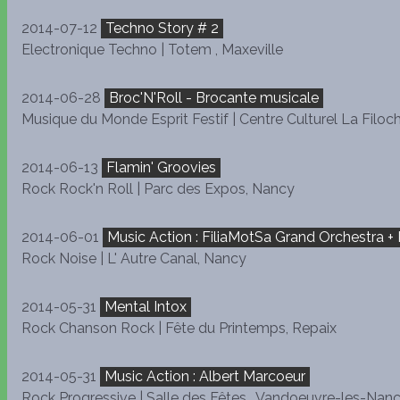
2014-07-12
Techno Story # 2
Electronique Techno | Totem , Maxeville
2014-06-28
Broc'N'Roll - Brocante musicale
Musique du Monde Esprit Festif | Centre Culturel La Filoc
2014-06-13
Flamin' Groovies
Rock Rock'n Roll | Parc des Expos, Nancy
2014-06-01
Music Action : FiliaMotSa Grand Orchestra +
Rock Noise | L' Autre Canal, Nancy
2014-05-31
Mental Intox
Rock Chanson Rock | Fête du Printemps, Repaix
2014-05-31
Music Action : Albert Marcoeur
Rock Progressive | Salle des Fêtes , Vandoeuvre-les-Nan