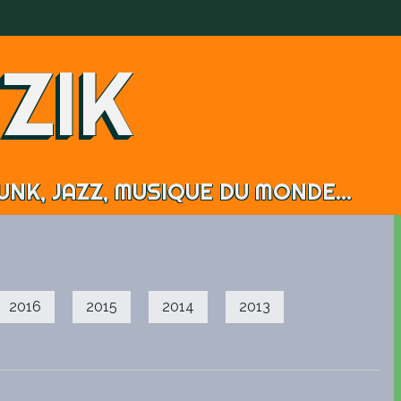
ZIK
NK, JAZZ, MUSIQUE DU MONDE...
2016
2015
2014
2013