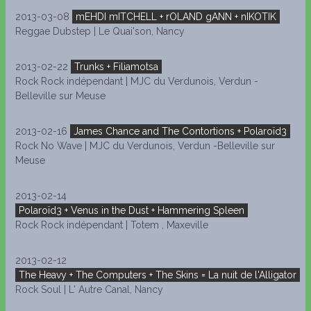
2013-03-08
mEHDI mITCHELL + rOLAND gANN + nIKOTIK
Reggae Dubstep | Le Quai'son, Nancy
2013-02-22
Trunks + Filiamotsa
Rock Rock indépendant | MJC du Verdunois, Verdun -
Belleville sur Meuse
2013-02-16
James Chance and The Contortions + Polaroïd3
Rock No Wave | MJC du Verdunois, Verdun -Belleville sur
Meuse
2013-02-14
Polaroïd3 + Venus in the Dust + Hammering Spleen
Rock Rock indépendant | Totem , Maxeville
2013-02-12
The Heavy + The Computers + The Skins = La nuit de l'Alligator
Rock Soul | L' Autre Canal, Nancy