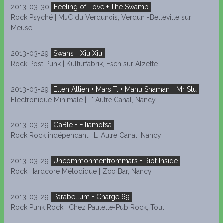
2013-03-30
Feeling of Love + The Swamp
Rock Psyché | MJC du Verdunois, Verdun -Belleville sur
Meuse
2013-03-29
Swans + Xiu Xiu
Rock Post Punk | Kulturfabrik, Esch sur Alzette
2013-03-29
Ellen Allien + Mars T. + Manu Shaman + Mr Stu
Electronique Minimale | L' Autre Canal, Nancy
2013-03-29
GaBlé + Filiamotsa
Rock Rock indépendant | L' Autre Canal, Nancy
2013-03-29
Uncommonmenfrommars + Riot Inside
Rock Hardcore Mélodique | Zoo Bar, Nancy
2013-03-29
Parabellum + Charge 69
Rock Punk Rock | Chez Paulette-Pub Rock, Toul