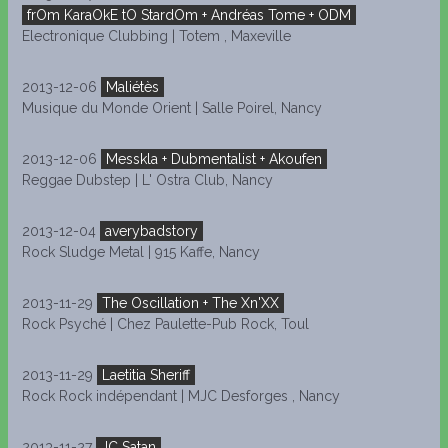
frOm KaraOkE tO StardOm + Andréas Tome + ODM
Electronique Clubbing | Totem , Maxeville
2013-12-06
Maliétès
Musique du Monde Orient | Salle Poirel, Nancy
2013-12-06
Messkla + Dubmentalist + Akoufen
Reggae Dubstep | L' Ostra Club, Nancy
2013-12-04
averybadstory
Rock Sludge Metal | 915 Kaffe, Nancy
2013-11-29
The Oscillation + The Xn'XX
Rock Psyché | Chez Paulette-Pub Rock, Toul
2013-11-29
Laetitia Sheriff
Rock Rock indépendant | MJC Desforges , Nancy
2013-11-27
JC Satan