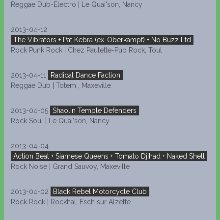
Reggae Dub-Electro | Le Quai'son, Nancy
2013-04-12
The Vibrators + Pat Kebra (ex-Oberkampf) + No Buzz Ltd
Rock Punk Rock | Chez Paulette-Pub Rock, Toul
2013-04-11
Radical Dance Faction
Reggae Dub | Totem , Maxeville
2013-04-05
Shaolin Temple Defenders
Rock Soul | Le Quai'son, Nancy
2013-04-04
Action Beat + Siamese Queens + Tomato Djihad + Naked Shell
Rock Noise | Grand Sauvoy, Maxeville
2013-04-02
Black Rebel Motorcycle Club
Rock Rock | Rockhal, Esch sur Alzette