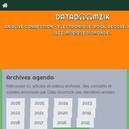
Archives Agenda
DATAD
MZIK
Le P'tit Baz'Art
AN ALIVE CONNECTION - ELECTRONIQUE, ROCK, REGGAE, H
Samedi 14 Décembre 2013 | P'tit Baz Art - Nancy
JAZZ, MUSIQUE DU MONDE...
Rock Musiques urbaines
Dès 14 h une programmation musicale soignée (comme d'h
un marché de Noël unique en son genre. Le RV incontourn
décalés et moins décalés !!!
Toute la prog
Archives agenda
Retrouvez ici, articles et vidéos archivés, des concerts et
soirées annoncés par Data-doomzik ces dernières années.
2026
2025
2024
2023
2022
2021
2020
2019
2018
2017
2016
2015