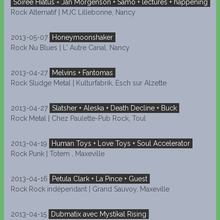
Soirée Hiatus = Jan Mörgenson + Samo + lectures + happening
Rock Alternatif | MJC Lillebonne, Nancy
2013-05-07
Honeymoonshaker
Rock Nu Blues | L' Autre Canal, Nancy
2013-04-27
Melvins + Fantomas
Rock Sludge Metal | Kulturfabrik, Esch sur Alzette
2013-04-27
Slatsher + Aleska + Death Decline + Buck
Rock Metal | Chez Paulette-Pub Rock, Toul
2013-04-19
Human Toys + Love Toys + Soul Accelerator
Rock Punk | Totem , Maxeville
2013-04-16
Petula Clark + La Pince + Guest
Rock Rock indépendant | Grand Sauvoy, Maxeville
2013-04-15
Dubmatix avec Mystikal Rising