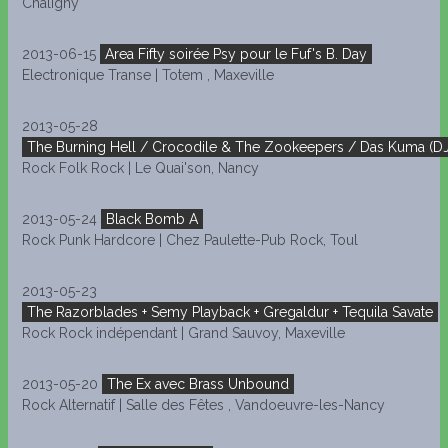
Chaligny
2013-06-15
Area Fifty soirée Psy pour le Fuf's B. Day
Electronique Transe | Totem , Maxeville
2013-05-28
The Burning Hell / Crocodile & The Zookeepers / Das Kuma (DJ
Rock Folk Rock | Le Quai'son, Nancy
2013-05-24
Black Bomb A
Rock Punk Hardcore | Chez Paulette-Pub Rock, Toul
2013-05-23
The Razorblades + Semy Playback + Gregaldur + Tequila Savate
Rock Rock indépendant | Grand Sauvoy, Maxeville
2013-05-20
The Ex avec Brass Unbound
Rock Alternatif | Salle des Fêtes , Vandoeuvre-les-Nancy