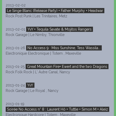
2013-02-02
Le Singe Blanc (Release Party) + Father Murphy + Headwar
Rock Post Punk | Les Trinitaires, Metz
2013-02-01
YvY + Tequila Savate & Mojitos Rangers
Rock Garage | Le Nimby, Thionville
2013-01-26
No Access 9 : Miss Sunshine, Tess Wassila...
Electronique Electronique | Totem , Maxeville
2013-01-25
Great Mountain Fire+ Ewert and the two Dragons
Rock Folk Rock | L' Autre Canal, Nancy
2013-01-24
YvY
Rock Garage | Le Royal , Nancy
2013-01-19
Soirée No Access n° 8 : Laurent Hô + Tuttle + Simon M + Aleiz
Electronique Hardcore | Totem , Maxeville