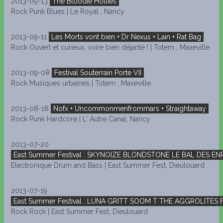
2013-09-13
The Bloodie Hollies
Rock Punk Blues | Le Royal , Nancy
2013-09-11
Les Morts vont bien + Dr Nexus + Lain + Rat Bag
Rock Ouvert et curieux, voire bien déjanté ! | Totem , Maxeville
2013-09-08
Festival Souterrain Porte VII
Rock Musiques urbaines | Totem , Maxeville
2013-08-18
Nofx + Uncommonmenfrommars + Straightaway
Rock Punk Hardcore | L' Autre Canal, Nancy
2013-07-20
East Summer Festival : SKYNOIZE BLONDSTONE LE BAL DES E
Electronique Drum and Bass | East Summer Fest, Dieulouard
2013-07-19
East Summer Festival : LUNA GRITT SOOM T THE AGGROLITES 
Rock Rock | East Summer Fest, Dieulouard