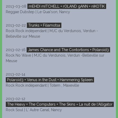
2013-03-08
mEHDI mITCHELL + rOLAND gANN + nIKOTIK
Reggae Dubstep | Le Quai'son, Nancy
2013-02-22
Trunks + Filiamotsa
Rock Rock indépendant | MJC du Verdunois, Verdun -
Belleville sur Meuse
2013-02-16
James Chance and The Contortions + Polaroïd3
Rock No Wave | MJC du Verdunois, Verdun -Belleville sur
Meuse
2013-02-14
Polaroïd3 + Venus in the Dust + Hammering Spleen
Rock Rock indépendant | Totem , Maxeville
2013-02-12
The Heavy + The Computers + The Skins = La nuit de l'Alligator
Rock Soul | L' Autre Canal, Nancy