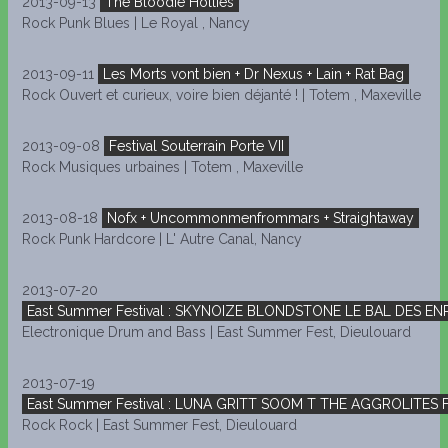
2013-09-13
The Bloodie Hollies
Rock Punk Blues | Le Royal , Nancy
2013-09-11
Les Morts vont bien + Dr Nexus + Lain + Rat Bag
Rock Ouvert et curieux, voire bien déjanté ! | Totem , Maxeville
2013-09-08
Festival Souterrain Porte VII
Rock Musiques urbaines | Totem , Maxeville
2013-08-18
Nofx + Uncommonmenfrommars + Straightaway
Rock Punk Hardcore | L' Autre Canal, Nancy
2013-07-20
East Summer Festival : SKYNOIZE BLONDSTONE LE BAL DES E
Electronique Drum and Bass | East Summer Fest, Dieulouard
2013-07-19
East Summer Festival : LUNA GRITT SOOM T THE AGGROLITES 
Rock Rock | East Summer Fest, Dieulouard