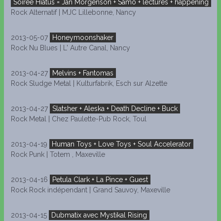
Soirée Hiatus = Jan Mörgenson + Samo + lectures + happening
Rock Alternatif | MJC Lillebonne, Nancy
2013-05-07
Honeymoonshaker
Rock Nu Blues | L' Autre Canal, Nancy
2013-04-27
Melvins + Fantomas
Rock Sludge Metal | Kulturfabrik, Esch sur Alzette
2013-04-27
Slatsher + Aleska + Death Decline + Buck
Rock Metal | Chez Paulette-Pub Rock, Toul
2013-04-19
Human Toys + Love Toys + Soul Accelerator
Rock Punk | Totem , Maxeville
2013-04-16
Petula Clark + La Pince + Guest
Rock Rock indépendant | Grand Sauvoy, Maxeville
2013-04-15
Dubmatix avec Mystikal Rising