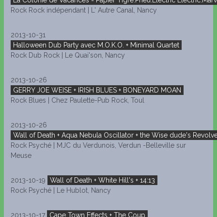
La Colonie de Vacances = Papier Tigre.Pneu.Electric Electric.Marv
Rock Rock indépendant | L' Autre Canal, Nancy
2013-10-31
Halloween Dub Party avec M.O.K.O. + Minimal Quartet
Rock Dub Rock | Le Quai'son, Nancy
2013-10-26
GERRY JOE WEISE + IRISH BLUES + BONEYARD MOAN
Rock Blues | Chez Paulette-Pub Rock, Toul
2013-10-26
Wall of Death + Aqua Nebula Oscillator + the Wise dude's Revolv
Rock Psyché | MJC du Verdunois, Verdun -Belleville sur
Meuse
2013-10-19
Wall of Death + White Hill's + 14:13
Rock Psyché | Le Hublot, Nancy
2013-10-17
Cape Town Effects + The Coup