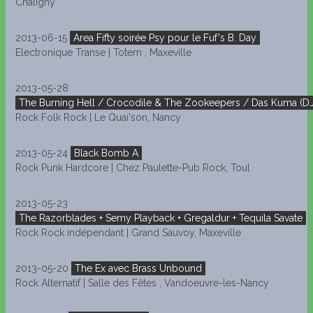
Chaligny
2013-06-15
Area Fifty soirée Psy pour le Fuf's B. Day
Electronique Transe | Totem , Maxeville
2013-05-28
The Burning Hell / Crocodile & The Zookeepers / Das Kuma (DJ
Rock Folk Rock | Le Quai'son, Nancy
2013-05-24
Black Bomb A
Rock Punk Hardcore | Chez Paulette-Pub Rock, Toul
2013-05-23
The Razorblades + Semy Playback + Gregaldur + Tequila Savate
Rock Rock indépendant | Grand Sauvoy, Maxeville
2013-05-20
The Ex avec Brass Unbound
Rock Alternatif | Salle des Fêtes , Vandoeuvre-les-Nancy