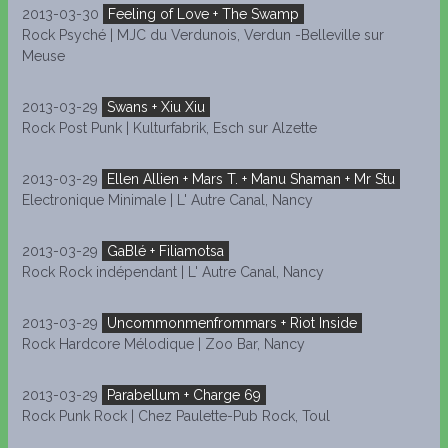
2013-03-30
Feeling of Love + The Swamp
Rock Psyché | MJC du Verdunois, Verdun -Belleville sur
Meuse
2013-03-29
Swans + Xiu Xiu
Rock Post Punk | Kulturfabrik, Esch sur Alzette
2013-03-29
Ellen Allien + Mars T. + Manu Shaman + Mr Stu
Electronique Minimale | L' Autre Canal, Nancy
2013-03-29
GaBlé + Filiamotsa
Rock Rock indépendant | L' Autre Canal, Nancy
2013-03-29
Uncommonmenfrommars + Riot Inside
Rock Hardcore Mélodique | Zoo Bar, Nancy
2013-03-29
Parabellum + Charge 69
Rock Punk Rock | Chez Paulette-Pub Rock, Toul