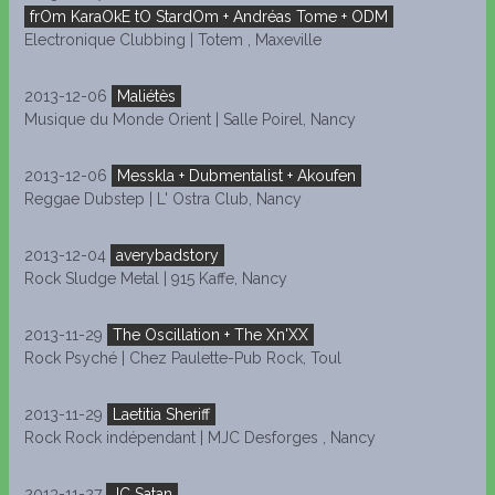
frOm KaraOkE tO StardOm + Andréas Tome + ODM
Electronique Clubbing | Totem , Maxeville
2013-12-06
Maliétès
Musique du Monde Orient | Salle Poirel, Nancy
2013-12-06
Messkla + Dubmentalist + Akoufen
Reggae Dubstep | L' Ostra Club, Nancy
2013-12-04
averybadstory
Rock Sludge Metal | 915 Kaffe, Nancy
2013-11-29
The Oscillation + The Xn'XX
Rock Psyché | Chez Paulette-Pub Rock, Toul
2013-11-29
Laetitia Sheriff
Rock Rock indépendant | MJC Desforges , Nancy
2013-11-27
JC Satan