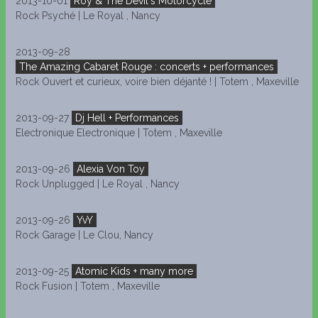
2013-10-01
Roy & The Devil's Motorcycle
Rock Psyché | Le Royal , Nancy
2013-09-28
The Amazing Cabaret Rouge : concerts + performances
Rock Ouvert et curieux, voire bien déjanté ! | Totem , Maxeville
2013-09-27
Dj Hell + Performances
Electronique Electronique | Totem , Maxeville
2013-09-26
Alexia Von Toy
Rock Unplugged | Le Royal , Nancy
2013-09-26
YvY
Rock Garage | Le Clou, Nancy
2013-09-25
Atomic Kids + many more
Rock Fusion | Totem , Maxeville