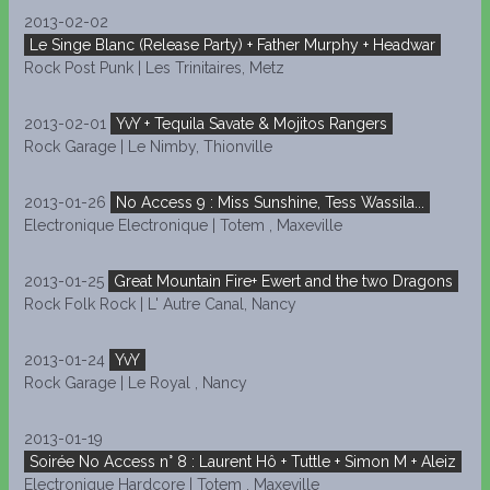
2013-02-02
Le Singe Blanc (Release Party) + Father Murphy + Headwar
Rock Post Punk | Les Trinitaires, Metz
2013-02-01
YvY + Tequila Savate & Mojitos Rangers
Rock Garage | Le Nimby, Thionville
2013-01-26
No Access 9 : Miss Sunshine, Tess Wassila...
Electronique Electronique | Totem , Maxeville
2013-01-25
Great Mountain Fire+ Ewert and the two Dragons
Rock Folk Rock | L' Autre Canal, Nancy
2013-01-24
YvY
Rock Garage | Le Royal , Nancy
2013-01-19
Soirée No Access n° 8 : Laurent Hô + Tuttle + Simon M + Aleiz
Electronique Hardcore | Totem , Maxeville