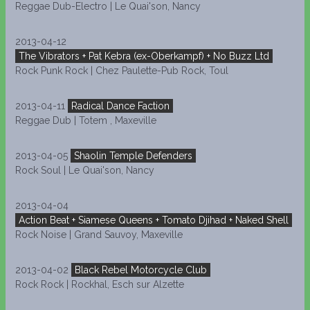
Reggae Dub-Electro | Le Quai'son, Nancy
2013-04-12
The Vibrators + Pat Kebra (ex-Oberkampf) + No Buzz Ltd
Rock Punk Rock | Chez Paulette-Pub Rock, Toul
2013-04-11
Radical Dance Faction
Reggae Dub | Totem , Maxeville
2013-04-05
Shaolin Temple Defenders
Rock Soul | Le Quai'son, Nancy
2013-04-04
Action Beat + Siamese Queens + Tomato Djihad + Naked Shell
Rock Noise | Grand Sauvoy, Maxeville
2013-04-02
Black Rebel Motorcycle Club
Rock Rock | Rockhal, Esch sur Alzette