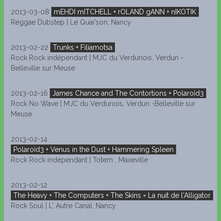
2013-03-08
mEHDI mITCHELL + rOLAND gANN + nIKOTIK
Reggae Dubstep | Le Quai'son, Nancy
2013-02-22
Trunks + Filiamotsa
Rock Rock indépendant | MJC du Verdunois, Verdun -
Belleville sur Meuse
2013-02-16
James Chance and The Contortions + Polaroïd3
Rock No Wave | MJC du Verdunois, Verdun -Belleville sur
Meuse
2013-02-14
Polaroïd3 + Venus in the Dust + Hammering Spleen
Rock Rock indépendant | Totem , Maxeville
2013-02-12
The Heavy + The Computers + The Skins = La nuit de l'Alligator
Rock Soul | L' Autre Canal, Nancy