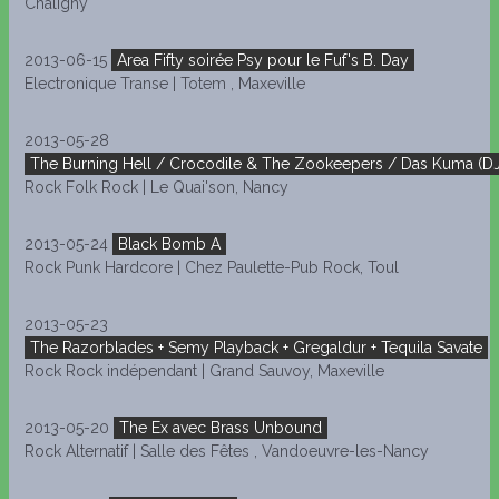
Chaligny
2013-06-15
Area Fifty soirée Psy pour le Fuf's B. Day
Electronique Transe | Totem , Maxeville
2013-05-28
The Burning Hell / Crocodile & The Zookeepers / Das Kuma (DJ
Rock Folk Rock | Le Quai'son, Nancy
2013-05-24
Black Bomb A
Rock Punk Hardcore | Chez Paulette-Pub Rock, Toul
2013-05-23
The Razorblades + Semy Playback + Gregaldur + Tequila Savate
Rock Rock indépendant | Grand Sauvoy, Maxeville
2013-05-20
The Ex avec Brass Unbound
Rock Alternatif | Salle des Fêtes , Vandoeuvre-les-Nancy