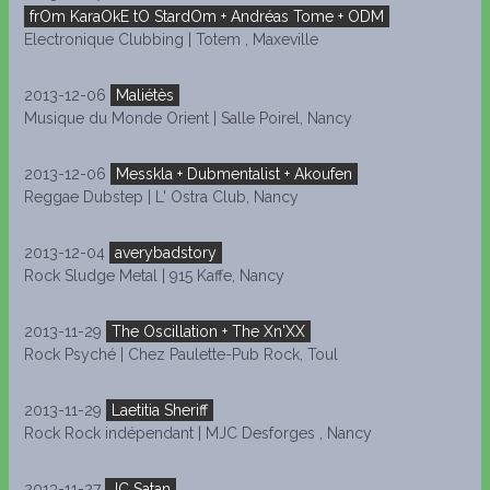
frOm KaraOkE tO StardOm + Andréas Tome + ODM
Electronique Clubbing | Totem , Maxeville
2013-12-06
Maliétès
Musique du Monde Orient | Salle Poirel, Nancy
2013-12-06
Messkla + Dubmentalist + Akoufen
Reggae Dubstep | L' Ostra Club, Nancy
2013-12-04
averybadstory
Rock Sludge Metal | 915 Kaffe, Nancy
2013-11-29
The Oscillation + The Xn'XX
Rock Psyché | Chez Paulette-Pub Rock, Toul
2013-11-29
Laetitia Sheriff
Rock Rock indépendant | MJC Desforges , Nancy
2013-11-27
JC Satan