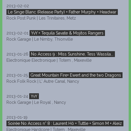
2013-02-02
Le Singe Blanc (Release Party) + Father Murphy + Headwar
Rock Post Punk | Les Trinitaires, Metz
2013-02-01
YvY + Tequila Savate & Mojitos Rangers
Rock Garage | Le Nimby, Thionville
2013-01-26
No Access 9 : Miss Sunshine, Tess Wassila...
Electronique Electronique | Totem , Maxeville
2013-01-25
Great Mountain Fire+ Ewert and the two Dragons
Rock Folk Rock | L' Autre Canal, Nancy
2013-01-24
YvY
Rock Garage | Le Royal , Nancy
2013-01-19
Soirée No Access n° 8 : Laurent Hô + Tuttle + Simon M + Aleiz
Electronique Hardcore | Totem , Maxeville