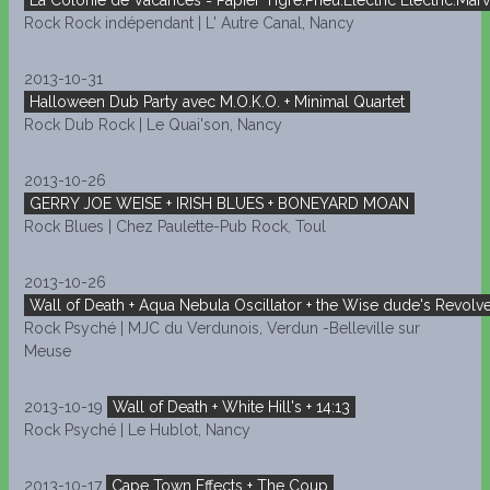
La Colonie de Vacances = Papier Tigre.Pneu.Electric Electric.Marv
Rock Rock indépendant | L' Autre Canal, Nancy
2013-10-31
Halloween Dub Party avec M.O.K.O. + Minimal Quartet
Rock Dub Rock | Le Quai'son, Nancy
2013-10-26
GERRY JOE WEISE + IRISH BLUES + BONEYARD MOAN
Rock Blues | Chez Paulette-Pub Rock, Toul
2013-10-26
Wall of Death + Aqua Nebula Oscillator + the Wise dude's Revolv
Rock Psyché | MJC du Verdunois, Verdun -Belleville sur
Meuse
2013-10-19
Wall of Death + White Hill's + 14:13
Rock Psyché | Le Hublot, Nancy
2013-10-17
Cape Town Effects + The Coup