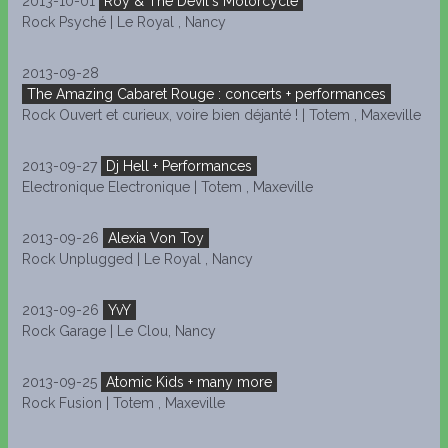
2013-10-01
Roy & The Devil's Motorcycle
Rock Psyché | Le Royal , Nancy
2013-09-28
The Amazing Cabaret Rouge : concerts + performances
Rock Ouvert et curieux, voire bien déjanté ! | Totem , Maxeville
2013-09-27
Dj Hell + Performances
Electronique Electronique | Totem , Maxeville
2013-09-26
Alexia Von Toy
Rock Unplugged | Le Royal , Nancy
2013-09-26
YvY
Rock Garage | Le Clou, Nancy
2013-09-25
Atomic Kids + many more
Rock Fusion | Totem , Maxeville