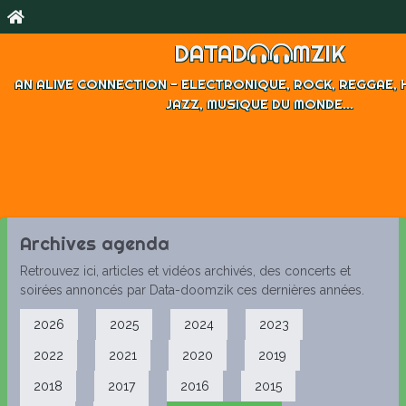
Archives Agenda
DATAD
MZIK
The Razorblades + Semy Playback + Gregaldur + Teq
AN ALIVE CONNECTION - ELECTRONIQUE, ROCK, REGGAE, H
Savate
JAZZ, MUSIQUE DU MONDE...
Jeudi 23 Mai 2013 | Grand Sauvoy - Maxeville
Rock Rock indépendant
Encore une belle affiche, au programme : démoule surf, pun
garage...Un menu très varié dans le genre "plein la tronche"
Archives agenda
Retrouvez ici, articles et vidéos archivés, des concerts et
soirées annoncés par Data-doomzik ces dernières années.
2026
2025
2024
2023
2022
2021
2020
2019
2018
2017
2016
2015