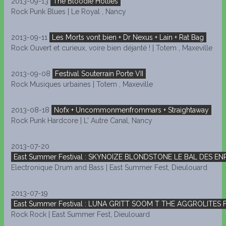
2013-09-13
The Bloodie Hollies
Rock Punk Blues | Le Royal , Nancy
2013-09-11
Les Morts vont bien + Dr Nexus + Lain + Rat Bag
Rock Ouvert et curieux, voire bien déjanté ! | Totem , Maxeville
2013-09-08
Festival Souterrain Porte VII
Rock Musiques urbaines | Totem , Maxeville
2013-08-18
Nofx + Uncommonmenfrommars + Straightaway
Rock Punk Hardcore | L' Autre Canal, Nancy
2013-07-20
East Summer Festival : SKYNOIZE BLONDSTONE LE BAL DES E
Electronique Drum and Bass | East Summer Fest, Dieulouard
2013-07-19
East Summer Festival : LUNA GRITT SOOM T THE AGGROLITES 
Rock Rock | East Summer Fest, Dieulouard