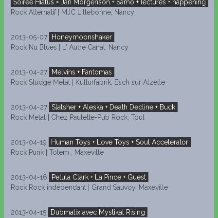
Soirée Hiatus = Jan Mörgenson + Samo + lectures + happening
Rock Alternatif | MJC Lillebonne, Nancy
2013-05-07
Honeymoonshaker
Rock Nu Blues | L' Autre Canal, Nancy
2013-04-27
Melvins + Fantomas
Rock Sludge Metal | Kulturfabrik, Esch sur Alzette
2013-04-27
Slatsher + Aleska + Death Decline + Buck
Rock Metal | Chez Paulette-Pub Rock, Toul
2013-04-19
Human Toys + Love Toys + Soul Accelerator
Rock Punk | Totem , Maxeville
2013-04-16
Petula Clark + La Pince + Guest
Rock Rock indépendant | Grand Sauvoy, Maxeville
2013-04-15
Dubmatix avec Mystikal Rising