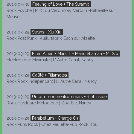
2013-03-30
Feeling of Love + The Swamp
Rock Psyché | MJC du Verdunois, Verdun -Belleville sur
Meuse
2013-03-29
Swans + Xiu Xiu
Rock Post Punk | Kulturfabrik, Esch sur Alzette
2013-03-29
Ellen Allien + Mars T. + Manu Shaman + Mr Stu
Electronique Minimale | L' Autre Canal, Nancy
2013-03-29
GaBlé + Filiamotsa
Rock Rock indépendant | L' Autre Canal, Nancy
2013-03-29
Uncommonmenfrommars + Riot Inside
Rock Hardcore Mélodique | Zoo Bar, Nancy
2013-03-29
Parabellum + Charge 69
Rock Punk Rock | Chez Paulette-Pub Rock, Toul