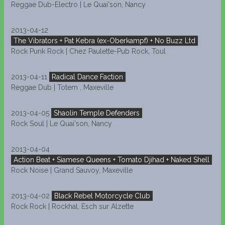
Reggae Dub-Electro | Le Quai'son, Nancy
2013-04-12
The Vibrators + Pat Kebra (ex-Oberkampf) + No Buzz Ltd
Rock Punk Rock | Chez Paulette-Pub Rock, Toul
2013-04-11
Radical Dance Faction
Reggae Dub | Totem , Maxeville
2013-04-05
Shaolin Temple Defenders
Rock Soul | Le Quai'son, Nancy
2013-04-04
Action Beat + Siamese Queens + Tomato Djihad + Naked Shell
Rock Noise | Grand Sauvoy, Maxeville
2013-04-02
Black Rebel Motorcycle Club
Rock Rock | Rockhal, Esch sur Alzette