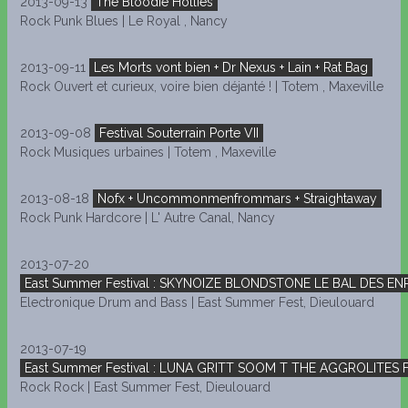
2013-09-13
The Bloodie Hollies
Rock Punk Blues | Le Royal , Nancy
2013-09-11
Les Morts vont bien + Dr Nexus + Lain + Rat Bag
Rock Ouvert et curieux, voire bien déjanté ! | Totem , Maxeville
2013-09-08
Festival Souterrain Porte VII
Rock Musiques urbaines | Totem , Maxeville
2013-08-18
Nofx + Uncommonmenfrommars + Straightaway
Rock Punk Hardcore | L' Autre Canal, Nancy
2013-07-20
East Summer Festival : SKYNOIZE BLONDSTONE LE BAL DES E
Electronique Drum and Bass | East Summer Fest, Dieulouard
2013-07-19
East Summer Festival : LUNA GRITT SOOM T THE AGGROLITES 
Rock Rock | East Summer Fest, Dieulouard