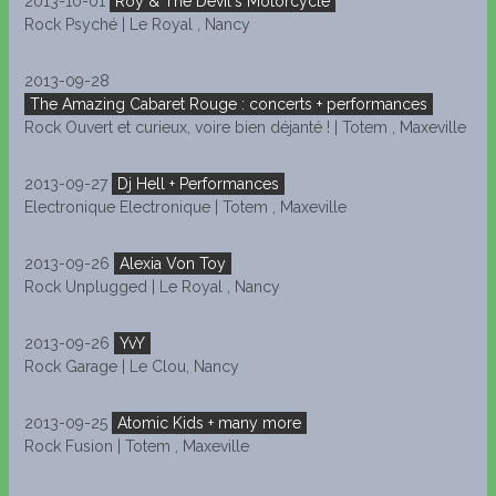
2013-10-01
Roy & The Devil's Motorcycle
Rock Psyché | Le Royal , Nancy
2013-09-28
The Amazing Cabaret Rouge : concerts + performances
Rock Ouvert et curieux, voire bien déjanté ! | Totem , Maxeville
2013-09-27
Dj Hell + Performances
Electronique Electronique | Totem , Maxeville
2013-09-26
Alexia Von Toy
Rock Unplugged | Le Royal , Nancy
2013-09-26
YvY
Rock Garage | Le Clou, Nancy
2013-09-25
Atomic Kids + many more
Rock Fusion | Totem , Maxeville