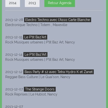
de ce line up. Un plateau Repas comme il se doit !" Une trè
2014
2013
Retour Agenda
affiche en tous les cas pour clubbers exigeants...
2013-12-28
Electro Techno avec l'Asso Carte Blanche
Electronique Techno | Totem , Maxeville
2013-12-15
Le P'tit Baz'Art
Rock Musiques urbaines | P'tit Baz Art, Nancy
2013-12-14
Le P'tit Baz'Art
Rock Musiques urbaines | P'tit Baz Art, Nancy
2013-12-12
Bass Party # 12 avec Tetra Hydro K et Zanet
Reggae Bass Culture | Le Quai'son, Nancy
2013-12-07
The Strange Doors
Rock Reprises | Le Hublot, Nancy
2013-12-07