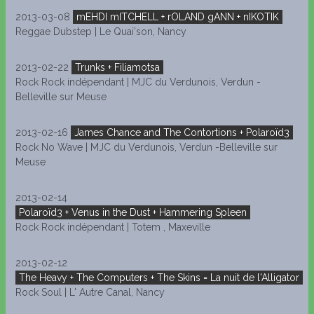
2013-03-08
mEHDI mITCHELL + rOLAND gANN + nIKOTIK
Reggae Dubstep | Le Quai'son, Nancy
2013-02-22
Trunks + Filiamotsa
Rock Rock indépendant | MJC du Verdunois, Verdun -
Belleville sur Meuse
2013-02-16
James Chance and The Contortions + Polaroïd3
Rock No Wave | MJC du Verdunois, Verdun -Belleville sur
Meuse
2013-02-14
Polaroïd3 + Venus in the Dust + Hammering Spleen
Rock Rock indépendant | Totem , Maxeville
2013-02-12
The Heavy + The Computers + The Skins = La nuit de l'Alligator
Rock Soul | L' Autre Canal, Nancy