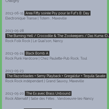
Chaligny
2013-06-15
Area Fifty soirée Psy pour le Fuf's B. Day
Electronique Transe | Totem , Maxeville
2013-05-28
The Burning Hell / Crocodile & The Zookeepers / Das Kuma (DJ
Rock Folk Rock | Le Quai'son, Nancy
2013-05-24
Black Bomb A
Rock Punk Hardcore | Chez Paulette-Pub Rock, Toul
2013-05-23
The Razorblades + Semy Playback + Gregaldur + Tequila Savate
Rock Rock indépendant | Grand Sauvoy, Maxeville
2013-05-20
The Ex avec Brass Unbound
Rock Alternatif | Salle des Fêtes , Vandoeuvre-les-Nancy