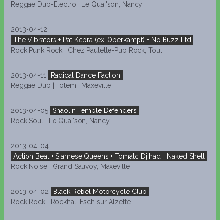
Reggae Dub-Electro | Le Quai'son, Nancy
2013-04-12
The Vibrators + Pat Kebra (ex-Oberkampf) + No Buzz Ltd
Rock Punk Rock | Chez Paulette-Pub Rock, Toul
2013-04-11
Radical Dance Faction
Reggae Dub | Totem , Maxeville
2013-04-05
Shaolin Temple Defenders
Rock Soul | Le Quai'son, Nancy
2013-04-04
Action Beat + Siamese Queens + Tomato Djihad + Naked Shell
Rock Noise | Grand Sauvoy, Maxeville
2013-04-02
Black Rebel Motorcycle Club
Rock Rock | Rockhal, Esch sur Alzette