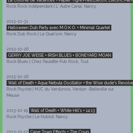
La Colonie de Vacances = Papier Tigre.Pneu.Electric Electric.Marv
Rock Rock indépendant | L' Autre Canal, Nancy
2013-10-31
Halloween Dub Party avec M.O.K.O. + Minimal Quartet
Rock Dub Rock | Le Quai'son, Nancy
2013-10-26
GERRY JOE WEISE + IRISH BLUES + BONEYARD MOAN
Rock Blues | Chez Paulette-Pub Rock, Toul
2013-10-26
Wall of Death + Aqua Nebula Oscillator + the Wise dude's Revolv
Rock Psyché | MJC du Verdunois, Verdun -Belleville sur
Meuse
2013-10-19
Wall of Death + White Hill's + 14:13
Rock Psyché | Le Hublot, Nancy
2013-10-17
Cape Town Effects + The Coup