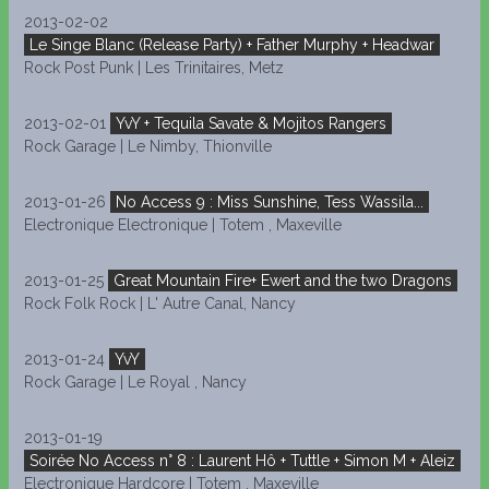
2013-02-02
Le Singe Blanc (Release Party) + Father Murphy + Headwar
Rock Post Punk | Les Trinitaires, Metz
2013-02-01
YvY + Tequila Savate & Mojitos Rangers
Rock Garage | Le Nimby, Thionville
2013-01-26
No Access 9 : Miss Sunshine, Tess Wassila...
Electronique Electronique | Totem , Maxeville
2013-01-25
Great Mountain Fire+ Ewert and the two Dragons
Rock Folk Rock | L' Autre Canal, Nancy
2013-01-24
YvY
Rock Garage | Le Royal , Nancy
2013-01-19
Soirée No Access n° 8 : Laurent Hô + Tuttle + Simon M + Aleiz
Electronique Hardcore | Totem , Maxeville