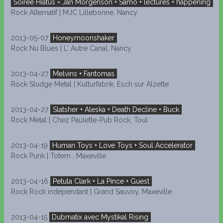
Soirée Hiatus = Jan Mörgenson + Samo + lectures + happening
Rock Alternatif | MJC Lillebonne, Nancy
2013-05-07
Honeymoonshaker
Rock Nu Blues | L' Autre Canal, Nancy
2013-04-27
Melvins + Fantomas
Rock Sludge Metal | Kulturfabrik, Esch sur Alzette
2013-04-27
Slatsher + Aleska + Death Decline + Buck
Rock Metal | Chez Paulette-Pub Rock, Toul
2013-04-19
Human Toys + Love Toys + Soul Accelerator
Rock Punk | Totem , Maxeville
2013-04-16
Petula Clark + La Pince + Guest
Rock Rock indépendant | Grand Sauvoy, Maxeville
2013-04-15
Dubmatix avec Mystikal Rising