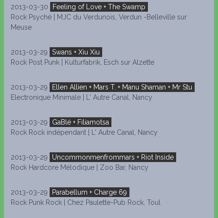
2013-03-30
Feeling of Love + The Swamp
Rock Psyché | MJC du Verdunois, Verdun -Belleville sur
Meuse
2013-03-29
Swans + Xiu Xiu
Rock Post Punk | Kulturfabrik, Esch sur Alzette
2013-03-29
Ellen Allien + Mars T. + Manu Shaman + Mr Stu
Electronique Minimale | L' Autre Canal, Nancy
2013-03-29
GaBlé + Filiamotsa
Rock Rock indépendant | L' Autre Canal, Nancy
2013-03-29
Uncommonmenfrommars + Riot Inside
Rock Hardcore Mélodique | Zoo Bar, Nancy
2013-03-29
Parabellum + Charge 69
Rock Punk Rock | Chez Paulette-Pub Rock, Toul