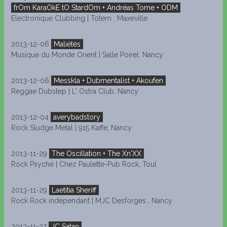
frOm KaraOkE tO StardOm + Andréas Tome + ODM
Electronique Clubbing | Totem , Maxeville
2013-12-06
Maliétès
Musique du Monde Orient | Salle Poirel, Nancy
2013-12-06
Messkla + Dubmentalist + Akoufen
Reggae Dubstep | L' Ostra Club, Nancy
2013-12-04
averybadstory
Rock Sludge Metal | 915 Kaffe, Nancy
2013-11-29
The Oscillation + The Xn'XX
Rock Psyché | Chez Paulette-Pub Rock, Toul
2013-11-29
Laetitia Sheriff
Rock Rock indépendant | MJC Desforges , Nancy
2013-11-27
JC Satan